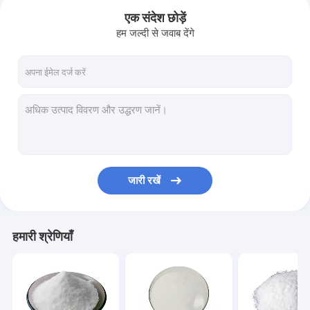
एक संदेश छोड़ें
हम जल्दी से जवाब देंगे
जारी रखें
घर
हमारी श्रेणियाँ
उत्पादों
वीडियो