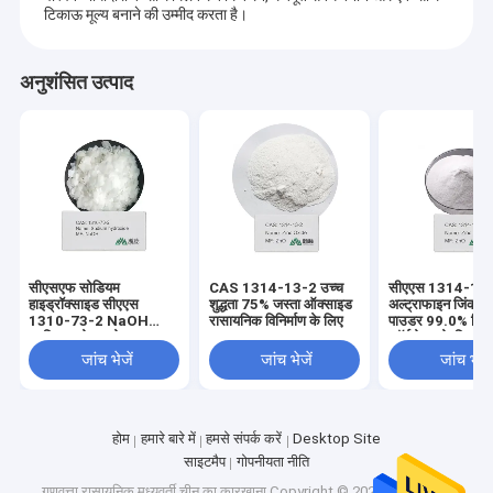
टिकाऊ मूल्य बनाने की उम्मीद करता है।
अनुशंसित उत्पाद
सीएसएफ सोडियम
CAS 1314-13-2 उच्च
सीएएस 1314-13
हाइड्रॉक्साइड सीएएस
शुद्धता 75% जस्ता ऑक्साइड
अल्ट्राफाइन जिंक 
1310-73-2 NaOH
रासायनिक विनिर्माण के लिए
पाउडर 99.0% स्कि
कास्टिक सोडा फ्लेक लाइ
फॉर्मूलेशन के लिए
तकनीकी ग्रेड फ्लेक्स पतले
जांच भेजें
जांच भेजें
जांच भेजें
फ्लेक्स मोटे फ्लेक्स
होम
हमारे बारे में
हमसे संपर्क करें
Desktop Site
साइटमैप
गोपनीयता नीति
गुणवत्ता
रासायनिक मध्यवर्ती
चीन का कारखाना.Copyright © 2026 Wuxi High