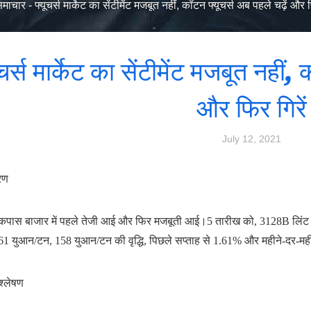
माचार
-
फ्यूचर्स मार्केट का सेंटीमेंट मजबूत नहीं, कॉटन फ्यूचर्स अब पहले चढ़ें और फ
ूचर्स मार्केट का सेंटीमेंट मजबूत नहीं,
और फिर गिरें
July 12, 2021
धरण
े कपास बाजार में पहले तेजी आई और फिर मजबूती आई।5 तारीख को, 3128B लि
1 युआन/टन, 158 युआन/टन की वृद्धि, पिछले सप्ताह से 1.61% और महीने-दर-म
श्लेषण