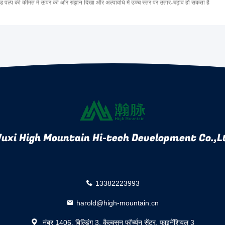
ड पल्प की कीमत में ऊपर की ओर रुझान दिखा और अल्पावधि में उच्च स्तर पर उतार-चढ़ाव हो सकता है
uxi High Mountain Hi-tech Development Co.,L
13382223993
harold@high-mountain.cn
नंबर 1406, बिल्डिंग 3, कैल्क्सन फॉर्च्यून सेंटर, फाइनेंशियल 3