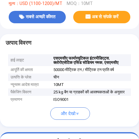
मूल्य：USD (1100-1200)/MT
MOQ：10MT
सबसे अच्छी कीमत
अब से संपर्क करें
उत्पाद विवरण
,
एसएमसीए फार्मास्युटिकल इंटरमीडिएट्स
हाई लाइट
,
क्लोरोएसेटिक एसिड सोडियम नमक
एसएमसीए
आपूर्ति की क्षमता
50000 मीट्रिक टन / मीट्रिक टन प्रति वर्ष
उत्पत्ति के प्लेस
चीन
न्यूनतम आदेश मात्रा
10MT
पैकेजिंग विवरण
25 kg बैग या ग्राहकों की आवश्यकताओं के अनुसार
प्रमाणन
ISO9001
और देखो