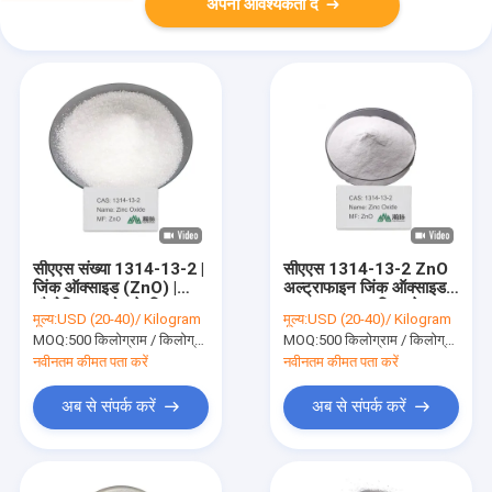
अपनी आवश्यकता दें
सीएएस संख्या 1314-13-2 |
सीएएस 1314-13-2 ZnO
जिंक ऑक्साइड (ZnO) |
अल्ट्राफाइन जिंक ऑक्साइड
औद्योगिक उपयोग के लिए
पाउडर 99.0% स्किनकेयर
मूल्य:
USD (20-40)/ Kilogram
मूल्य:
USD (20-40)/ Kilogram
रासायनिक मध्यवर्ती
फॉर्मूलेशन के लिए
MOQ:
500 किलोग्राम / किलोग्राम
MOQ:
500 किलोग्राम / किलोग्राम
नवीनतम कीमत पता करें
नवीनतम कीमत पता करें
अब से संपर्क करें
अब से संपर्क करें