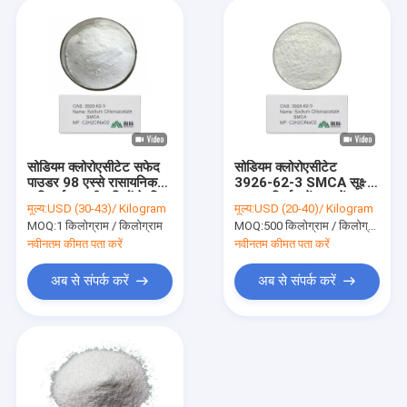
सोडियम क्लोरोएसीटेट सफेद
सोडियम क्लोरोएसीटेट
पाउडर 98 एस्से रासायनिक
3926‑62‑3 SMCA सूक्ष्म
अभिकर्मक जड़ी-बूटियों के लिए
रसायन निर्माण में जल में
मूल्य:
USD (30-43)/ Kilogram
मूल्य:
USD (20-40)/ Kilogram
सर्फेक्टेंट और डाई संश्लेषण के
घुलनशील एल्काइलेशन
MOQ:
1 किलोग्राम / किलोग्राम
MOQ:
500 किलोग्राम / किलोग्राम
लिए
अभिकर्मक के लिए
नवीनतम कीमत पता करें
नवीनतम कीमत पता करें
अब से संपर्क करें
अब से संपर्क करें