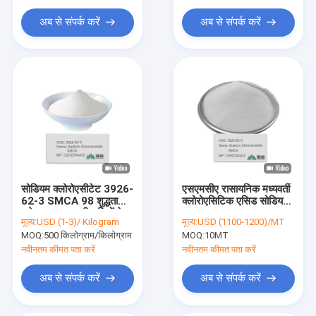
अब से संपर्क करें
अब से संपर्क करें
सोडियम क्लोरोएसीटेट 3926-
एसएमसीए रासायनिक मध्यवर्ती
62-3 SMCA 98 शुद्धता
क्लोरोएसिटिक एसिड सोडियम
सफेद पाउडर जड़ी-बूटियों के
नमक
मूल्य:
USD (1-3)/ Kilogram
मूल्य:
USD (1100-1200)/MT
रोगाणु डाई दवा उत्पादन के लिए
MOQ:
500 किलोग्राम/किलोग्राम
MOQ:
10MT
नवीनतम कीमत पता करें
नवीनतम कीमत पता करें
अब से संपर्क करें
अब से संपर्क करें