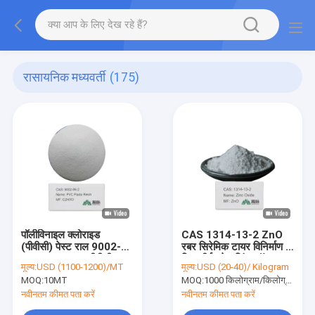
रासायनिक मध्यवर्ती
(175)
पॉलीविनाइल क्लोराइड
CAS 1314-13-2 ZnO
(पीवीसी) पेस्ट राल 9002-
रबर सिरेमिक टायर विनिर्माण के
86-2 C2H3Cl पीवीसी
लिए शीर्ष ग्रेड जिंक ऑक्साइड
मूल्य:
USD (1100-1200)/MT
मूल्य:
USD (20-40)/ Kilogram
पीवीसी राल
75%
MOQ:
10MT
MOQ:
1000 किलोग्राम/किलोग्राम
नवीनतम कीमत पता करें
नवीनतम कीमत पता करें