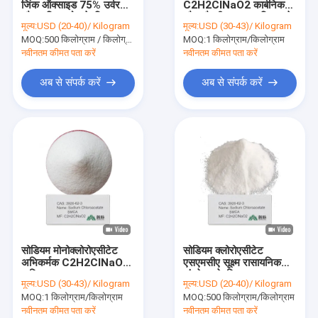
जिंक ऑक्साइड 75% उर्वरक
C2H2ClNaO2 कार्बनिक
कार्बनिक पेरोक्साइड आरंभकर्ता
और कृषि उपयोग के लिए
और औषधीय रसायन विज्ञान के
मूल्य:
USD (20-40)/ Kilogram
मूल्य:
USD (30-43)/ Kilogram
लिए प्रयोगशाला ग्रेड
MOQ:
वस्त्र रंगाई सहायक
500 किलोग्राम / किलोग्राम
MOQ:
1 किलोग्राम/किलोग्राम
अल्काइलिंग अभिकर्मक
नवीनतम कीमत पता करें
नवीनतम कीमत पता करें
अमीनो एसिड कार्बनिक उर्वरक
अब से संपर्क करें
अब से संपर्क करें
पीबीएटी राल
मेटल चेलेटिंग एजेंट्स
रासायनिक योजक
खाद्य योजक
सोडियम मोनोक्लोरोएसीटेट
सोडियम क्लोरोएसीटेट
अभिकर्मक C2H2ClNaO2
एसएमसीए सूक्ष्म रासायनिक
कृषि रसायन सूक्ष्म रसायन
संश्लेषण के लिए कच्चा माल
मूल्य:
USD (30-43)/ Kilogram
मूल्य:
USD (20-40)/ Kilogram
अनुप्रयोगों के लिए आवश्यक
जिसमें मैलोनिक एसिड
MOQ:
1 किलोग्राम/किलोग्राम
MOQ:
500 किलोग्राम/किलोग्राम
कच्चा माल
थायोग्लाइकोलिक एसिड शामिल
है
नवीनतम कीमत पता करें
नवीनतम कीमत पता करें