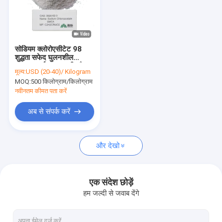
सोडियम क्लोरोएसीटेट 98
शुद्धता सफेद घुलनशील
पाउडर, डाई, शाकनाशी और
मूल्य:
USD (20-40)/ Kilogram
कृषि रसायन संश्लेषण के लिए
MOQ:
500 किलोग्राम/किलोग्राम
नवीनतम कीमत पता करें
अब से संपर्क करें
और देखो
एक संदेश छोड़ें
हम जल्दी से जवाब देंगे