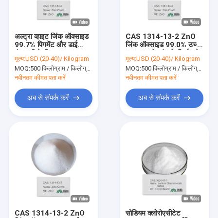
हमारे बारे में
कारखाना भ्रमण
अल्ट्रा व्हाइट जिंक ऑक्साइड
CAS 1314-13-2 ZnO
99.7% पिगमेंट और डाई
जिंक ऑक्साइड 99.0% उच्च
गुणवत्ता नियंत्रण
इंडस्ट्री के लिए CAS
गुणवत्ता वाले कांच के निर्माण के
मूल्य:
USD (20-40)/ Kilogram
मूल्य:
USD (20-40)/ Kilogram
1314-13-2 ZnO
लिए
MOQ:
500 किलोग्राम / किलोग्राम
MOQ:
500 किलोग्राम / किलोग्राम
संपर्क करें
नवीनतम कीमत पता करें
नवीनतम कीमत पता करें
समाचार
अब से संपर्क करें
अब से संपर्क करें
रासायनिक मध्यवर्ती
कार्बनिक मध्यवर्ती
कीटनाशक मध्यवर्ती
निकोटीन और पाइरेथ्रॉइड इंटरमीडिएट्स
CAS 1314-13-2 ZnO
सोडियम क्लोरोएसीटेट